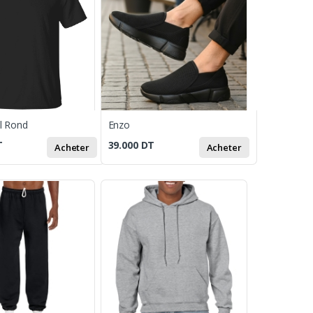
ol Rond
Enzo
T
39.000
DT
Acheter
Acheter