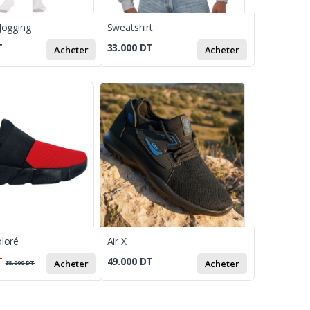
Jogging
Sweatshirt
T
33.000
DT
Acheter
Acheter
loré
Air X
T
49.000
DT
Acheter
Acheter
38.000
DT