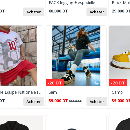
PACK legging + espadrille
Black Mu
DT
60.000
DT
29.000
D
Acheter
Acheter
-20 DT
-20 DT
Ensemble Equipe Nationale Football
Sam
Camp
DT
39.000
DT
39.000
D
Acheter
Acheter
59.000
DT