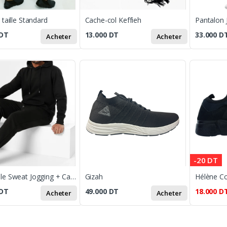
taille Standard
Cache-col Keffieh
Pantalon 
DT
13.000
DT
33.000
D
Acheter
Acheter
-20 DT
Ensemble Sweat Jogging + Cache-col keffieh offert
Gizah
Hélène Co
DT
49.000
DT
18.000
D
Acheter
Acheter